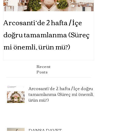
Arcosanti’de 2 hafta / İçe
DANSA DA
doğru tamamlanma (Süreç
mi önemli, ürün mü?)
Recent
Posts
Arcosanti’de 2 hafta / İçe doğru
tamamlanma (Süreç mi önemli,
ürün mü?)