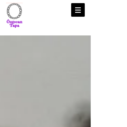
Özgecan
Tapa