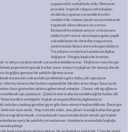
yaşamı türlü zorluklarla dolu. Bitmeyen 
provalar, kaprisli calışma arkadaşları, 
etrafında yaşanan yaratıcılık krizleri, 
saatlerce bir odanın içinde aynaya bakarak 
yaşamak sıkıcı olmasa da yorucu.
Bedensel becerilerin artıyor ve bu insana 
tabiki keyif veriyor ama başına gelen çeşitli 
sakatlıklarını da derinden yaşıyorsun, 
çünkü bunlar birinci derecede işini etkiliyor. 
Yerçekimi ve rutin kavramlarıyla ilişkin 
değişiyor. Hergün başka bir kostüm 
k ve sıkça seyahat etmek zorunda kalabiliyorsun.  Hiçkimse sana bu işin 
erinin peşinden koşacak kadar cesur, inatçı ve çalışkan; bir dansçı olarak 
ara da göğüs germeyi bir şekilde öğreniyorsun.
lmak insanı tüm yukarıdaki problemlere göre daha çok yıpratıyor.  
ri, televizyonun kadın bedeni saplantılı bir tüketim aracı oluşu, buna ayak 
atılan dans gösterileri aklıma gelen temel sebepler.. Ucuza, tek tip eğlence 
atabilmek için çırpınıyor. Çünkü kontrol altında tutabileceği bir beden dili 
Senin hareket estetiğinle, boşluk arayışınla filan hiç ilgilenmiyor.
skılara asılmış giysileri giyer gibi dans etmeye başlayabilirsin. Bana işte 
, herkesle aynı anda.. Hop sonraki adım, onu çıkart, kazağı kafandan geçir. 
kli koreografi üretmek, yorumlamak sana kendini ifade etmek için boşluk 
adımlarını eşsiz bir şekilde yorumlaması; cümlelerin arasındaki boşluğu 
 bununla pekişir.
ir başka harekete eklenecekken, bir an boşlukta asılı kalır. O anı bir enerji 