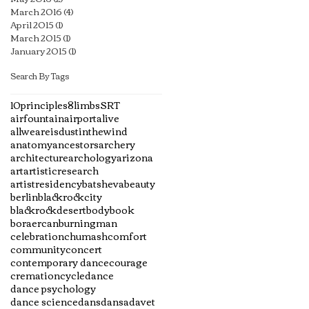
March 2016
(4)
4 posts
April 2015
(1)
1 post
March 2015
(1)
1 post
January 2015
(1)
1 post
Search By Tags
10principles
8limbs
SRT
airfountain
airport
alive
allweareisdustinthewind
anatomy
ancestors
archery
architecture
archology
arizona
art
artisticresearch
artistresidency
batsheva
beauty
berlin
blackrockcity
blackrockdesert
body
book
boraercan
burningman
celebration
chumash
comfort
community
concert
contemporary dance
courage
cremation
cycle
dance
dance psychology
dance science
dans
dansadavet