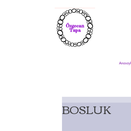
Özgecan
Tapa
Anasay
BOSLUK