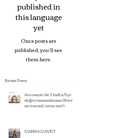
published in
this language
yet
Once posts are
published, you’ll see
them here.
Recent Posts
Arcosanti’de 2 hafta / İçe
doğru tamamlanma (Süreç
mi önemli, ürün mü?)
DANSA DAVET