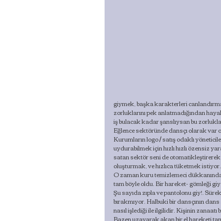
giymek, başka karakterleri canlandırma
zorluklarını pek anlatmadığından hayall
iş bulacak kadar şanslıysan bu zorlukl
Eğlence sektöründe dansçı olarak var o
Kurumların logo / satış odaklı yöneticile
uydurabilmek için hızlı hızlı özensiz yar
satan sektör seni de otomatikleştirerek s
oluşturmak, ve hızlıca tüketmek istiyor. 
O zaman kuru temizlemeci dükkanındaki a
tam böyle oldu. Bir hareket- gömleği giy
Şu sayıda zıpla ve pantolonu giy!. Süre
bırakmıyor. Halbuki bir dansçının dans 
nasıl işlediği ile ilgilidir. Kişinin zanaatı
Bazen uzayarak akan bir el hareketi tam b