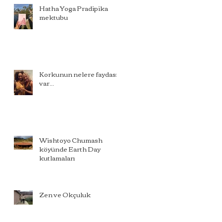
Hatha Yoga Pradipika
mektubu
Korkunun nelere faydası
var...
Wishtoyo Chumash
köyünde Earth Day
kutlamaları
Zen ve Okçuluk