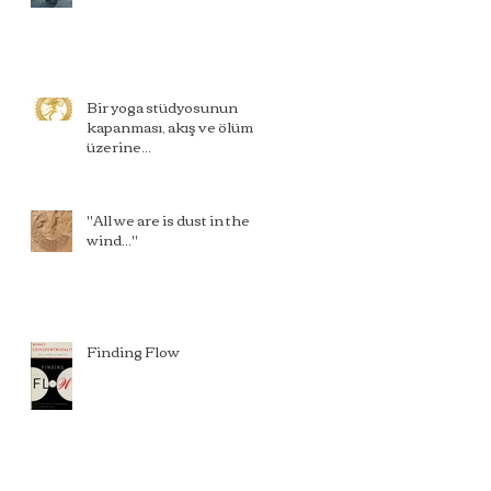
Bir yoga stüdyosunun
kapanması, akış ve ölüm
üzerine...
"All we are is dust in the
wind..."
Finding Flow