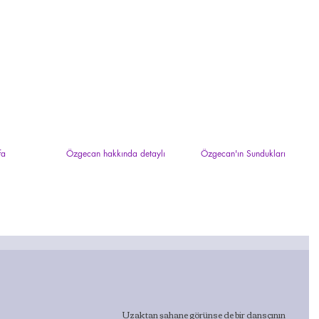
fa
Özgecan hakkında detaylı
Özgecan'ın Sundukları
Uzaktan şahane görünse de bir dansçının 