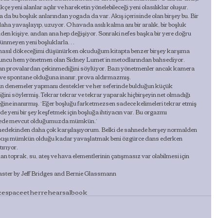
ikçe yeni alanlar açılır ve hareketin yönelebileceği yeni olasılıklar oluşur.
 da bu boşluk anlarından yogada da var. Akış içerisinde olan birşey bu. Bir 
daha yavaşlayıp, uzuyor. O havada asılı kalma anı bir aralık, bir boşluk 
iden kişiye, andan ana hep değişiyor. Sonraki nefes başka bir yere doğru 
örünmeyen yeni boşluklarla…
nasıl dökeceğimi düşünürken okuduğum kitapta benzer birşey karşıma 
m oyuncu hem yönetmen olan Sidney Lumet’in metodlarından bahsediyor. 
an provalardan çekinmediğini söylüyor. Bazı yönetmenler ancak kamera 
 ve spontane olduğuna inanır, prova aldırmazmış.
n denemeler yapmanı destekler ve her seferinde bulduğun küçük 
iğini söylermiş. Tekrar tekrar ve tekrar yaparak hiçbirşeyin net olmadığı 
ine inanırmış. ‘Eğer boşluğu farketmezsen sadece kelimeleri tekrar etmiş 
e yeni bir şey keşfetmek için boşluğa ihtiyacın var. Bu orgazmı 
emede mevcut olduğumuzda mümkün.’
hnedekinden daha çok karşılaşıyorum. Belki de sahnede herşey normalden 
 akışı mümkün olduğu kadar yavaşlatmak beni özgürce dans ederken 
ırıyor.
an toprak, su, ateş ve hava elementlerinin çatışmasız var olabilmesi için 
aster by Jeff Bridges and Bernie Glassmann
ce
space
ether
rehearsal
book