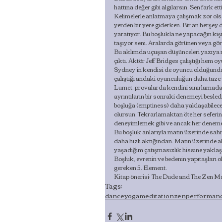
hattına değer gibi algılarsın. Sen fark ett
Kelimelerle anlatmaya çalışmak zor olsa
yerden bir yere giderken. Bir an herşey 
yaratıyor. Bu boşlukla ne yapacağın kiş
taşıyor seni. Aralarda görünen veya g
Bu aklımda uçuşan düşünceleri yazıya 
çıktı. Aktör Jeff Bridges çalıştığı he
Sydney’in kendisi de oyuncu olduğund
çalıştığı andaki oyunculuğun daha taze
Lumet, provalarda kendini sınırlamada
ayrıntıların bir sonraki denemeyi besled
boşluğa (emptiness) daha yaklaşabileceğ
olursun. Tekrarlamaktan öte her seferind
deneyimlemek gibi ve ancak her den
Bu boşluk anlarıyla matın üzerinde sa
daha hızlı aktığından. Matın üzerinde
yaşadığım çatışmasızlık hissine yaklaşt
Boşluk, evrenin ve bedenin yapıtaşları ol
gereken 5. Element.
Kitap önerisi: The Dude and The Zen M
Tags:
dance
yoga
meditation
zen
performan