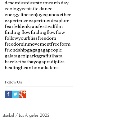
desert
dust
duststorm
earth day
ecology
ecstatic dance
energy lines
enjoy
equınox
ether
experience
experiment
explore
fear
feldenkrais
festival
film
finding flow
findingflow
flow
followyourbliss
freedom
freedominmovement
freeform
friendship
gaga
gagapeople
galata
geziparkı
graffiti
hara
hareket
hathayogapradipika
healing
heart
homoludens
Follow Us
Istanbul / Los Angeles 2022